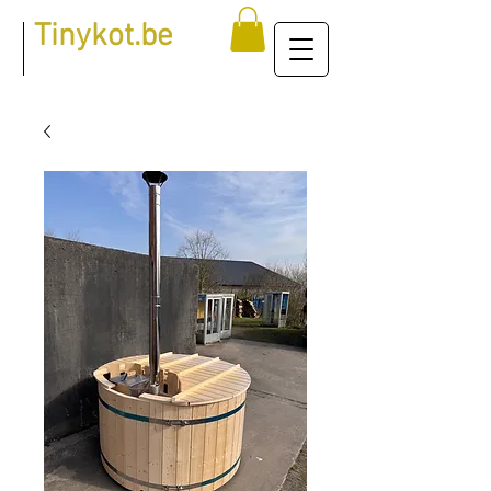
Tinykot.be