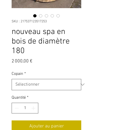
SKU : 217537123517253
nouveau spa en
bois de diamètre
180
Prix
2 000,00 €
Copain
*
Quantité
*
Ajouter au panier