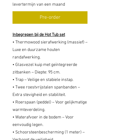
levertermijn van een maand
Pre-order
Inbegrepen bij de Hot Tub set
• Thermowood sierafwerking (massief) –
Luxe en duurzame houten
randafwerking.
• Glasvezel kuip met geïntegreerde
zitbanken – Diepte: 95 cm.
• Trap – Veilige en stabiele instap.
• Twee roestvrijstalen spanbanden –
Extra stevigheid en stabiliteit.
• Roerspaan (peddel) – Voor gelijkmatige
warmteverdeling.
• Waterafvoer in de bodem – Voor
eenvoudig legen.
• Schoorsteenbescherming (1 meter) –
Verhoogt de veiligheid.