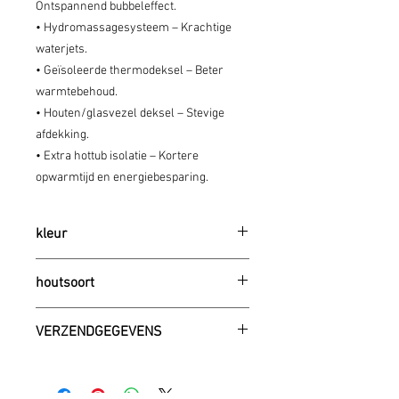
Ontspannend bubbeleffect.
• Hydromassagesysteem – Krachtige
waterjets.
• Geïsoleerde thermodeksel – Beter
warmtebehoud.
• Houten/glasvezel deksel – Stevige
afdekking.
• Extra hottub isolatie – Kortere
opwarmtijd en energiebesparing.
kleur
verkrijgbaar in 3 kleuren
houtsoort
creme (RAL9001)
blauw (RAL5012)
Standaard is deze in Noorse grenen. Kan
donker grijs (RAL7015)
VERZENDGEGEVENS
ook in volgende houtsoorten.
standaar in donker grijs
Larix (+€100)
Prijzen zijn hier afgehaald. De tub staat
Thermo wood (+€200)
op zijn zijde op een europallet en kan