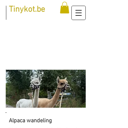
Tinykot.be
wat kan je hier
allemaal doen?
Alpaca wandeling