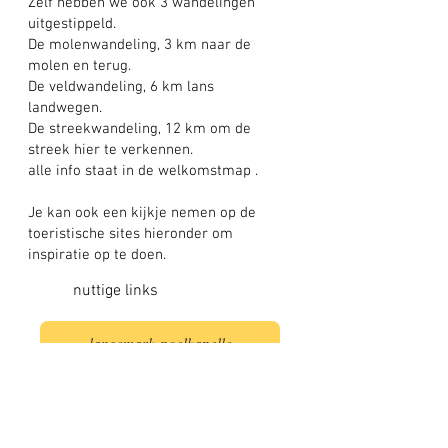
Zelf hebben we ook 3 wandelingen
uitgestippeld.
De molenwandeling, 3 km naar de
molen en terug.
De veldwandeling, 6 km lans
landwegen.
De streekwandeling, 12 km om de
streek hier te verkennen.
alle info staat in de
welkomstmap .
Je kan ook een kijkje nemen op de
toeristische sites hieronder om
inspiratie op te doen.
nuttige links
langemark-poelkapelle
westtoer
De westhoek